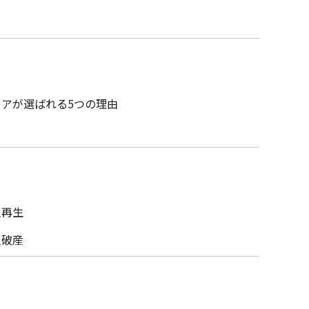
レアが選ばれる5つの理由
人再生
人破産